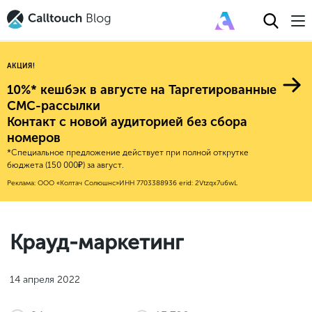
АКЦИЯ!
10%* кешбэк в августе на Таргетированные
СМС-рассылки
Контакт с новой аудиторией без сбора
Авторитейл
номеров
*Специальное предложение действует при полной открутке
2025
Финансы
бюджета (150 000₽) за август.
Новые продукты
Эксплейнеры
2024
Е-коммерс
Реклама: ООО «Колтач Солюшнс»
ИНН 7703388936
erid: 2Vtzqx7u6wL
Индекс здоровья российского
Обновления продуктов Calltouch
2023
Медицина
бизнеса
Привлечение
Конверсия
Обучение работы с инструментами
2022
Недвижимость
Крауд-маркетинг
Mental Health
Calltouch
Callday
MeetUp
Аналитика
2021
HoReCa
Исследование Out Of Cloud
Вебинары и практикумы
Процессы и управление
2020
Бьюти
14 апреля 2022
Финансы и бухгалтерия
2019
Услуги