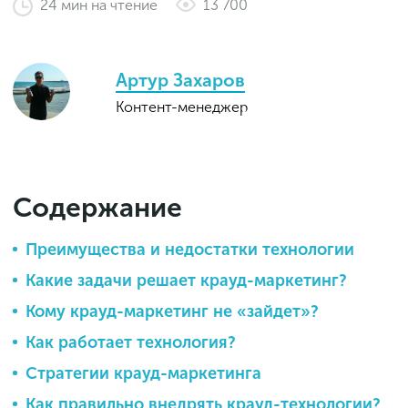
24
мин
на чтение
13 700
Законы и документы
2018
Фитнес
Старт и идеи
2017
Инструменты и сервисы
2016
Артур Захаров
Продажи и маркетплейсы
Контент-менеджер
Словарь маркетолога
Тесты
Содержание
Преимущества и недостатки технологии
Какие задачи решает крауд-маркетинг?
Кому крауд-маркетинг не «зайдет»?
Как работает технология?
Стратегии крауд-маркетинга
Как правильно внедрять крауд-технологии?