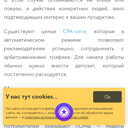
В этом случае оплачиваются не клики или
показы, а действия конкретных людей, явно
подтвердивших интерес к вашим продуктам.
Существуют целые
CPA-сети
, которые в
автоматическом режиме позволяют
рекламодателям успешно сотрудничать с
арбитражниками трафика. Для начала работы
обычно нужно внести депозит, который
постепенно расходуется.
Маркетинг влияния
У нас тут cookies…
Ок
Помимо платформ, тематических ресурсов и
На сайте используются файлы cookies. Продолжая использование
сайта, вы соглашаетесь с этим. Подробности об обработке ваших
сообществ всё большее влияние на
данных — в
политике использования файлов cookie
.
потребителей оказывают ЛОМы — лидеры