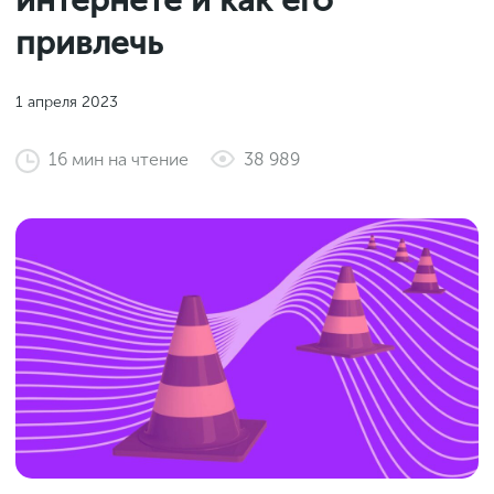
интернете и как его
Законы и документы
2018
Фитнес
привлечь
Старт и идеи
2017
Инструменты и сервисы
2016
1 апреля 2023
Продажи и маркетплейсы
16
мин
на чтение
38 989
Словарь маркетолога
Тесты