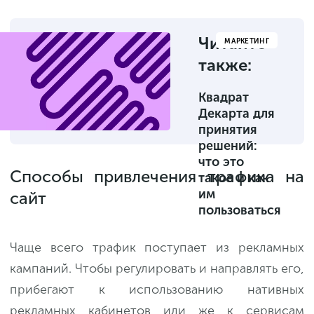
Читайте
МАРКЕТИНГ
также:
Квадрат
Декарта для
принятия
решений:
что это
Способы привлечения трафика на
такое и как
им
сайт
пользоваться
Чаще всего трафик поступает из рекламных
кампаний. Чтобы регулировать и направлять его,
прибегают к использованию нативных
рекламных кабинетов или же к сервисам