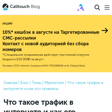
АКЦИЯ!
10%* кешбэк в августе на Таргетированные
СМС-рассылки
Контакт с новой аудиторией без сбора
Авторитейл
номеров
*Специальное предложение действует при полной открутке
2025
Финансы
бюджета (150 000₽) за август.
Новые продукты
Эксплейнеры
2024
Е-коммерс
Реклама: ООО «Колтач Солюшнс»
ИНН 7703388936
erid: 2Vtzqx7u6wL
Индекс здоровья российского
Обновления продуктов Calltouch
2023
Медицина
бизнеса
Привлечение
Конверсия
Обучение работы с инструментами
2022
Главная
|
Блог
|
Темы
|
Маркетинг
|
Что такое трафик в
Недвижимость
Mental Health
Calltouch
интернете и как его привлечь
Callday
MeetUp
Аналитика
2021
HoReCa
Исследование Out Of Cloud
Вебинары и практикумы
Процессы и управление
2020
Бьюти
Что такое трафик в
Финансы и бухгалтерия
2019
Услуги