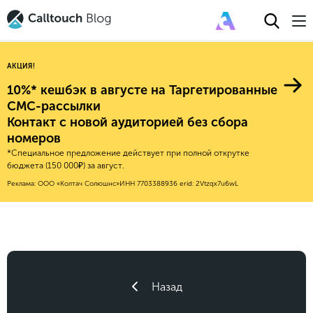
АКЦИЯ!
10%* кешбэк в августе на Таргетированные
СМС-рассылки
Контакт с новой аудиторией без сбора
Авторитейл
номеров
*Специальное предложение действует при полной открутке
2025
Финансы
бюджета (150 000₽) за август.
Новые продукты
Эксплейнеры
2024
Е-коммерс
Реклама: ООО «Колтач Солюшнс»
ИНН 7703388936
erid: 2Vtzqx7u6wL
Индекс здоровья российского
Обновления продуктов Calltouch
2023
Медицина
бизнеса
Привлечение
Конверсия
Обучение работы с инструментами
2022
Недвижимость
Mental Health
Calltouch
Callday
MeetUp
Аналитика
2021
HoReCa
Исследование Out Of Cloud
Вебинары и практикумы
Процессы и управление
2020
Бьюти
Назад
Финансы и бухгалтерия
2019
Услуги