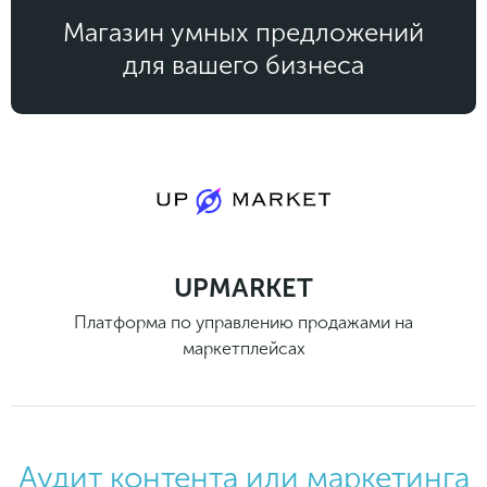
Законы и документы
2018
Фитнес
Магазин умных предложений
Старт и идеи
2017
для вашего бизнеса
Инструменты и сервисы
2016
Продажи и маркетплейсы
Словарь маркетолога
Тесты
UPMARKET
Платформа по управлению продажами на
маркетплейсах
Аудит контента или маркетинга