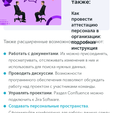
также:
Как
провести
аттестацию
персонала в
организации:
Также расширенные возможности позволяют:
подробная
инструкция
Работать с документами
. Их можно присоединять,
просматривать, отслеживать изменения в них и
использовать для поиска нужных данных.
Проводить дискуссии
. Возможности
программного обеспечения позволяют обсуждать
работу над проектом с участниками команды.
Управлять проектами
. Раздел Confluence можно
подключить к Jira Software.
Создавать персональные пространства
.
Сформируйте комфортную для работы личную среду