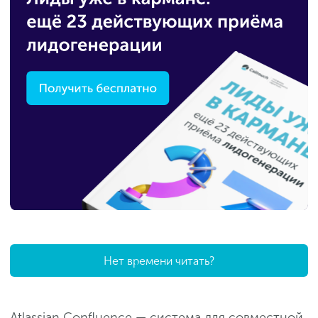
Нет времени читать?
Atlassian Confluence — система для совместной