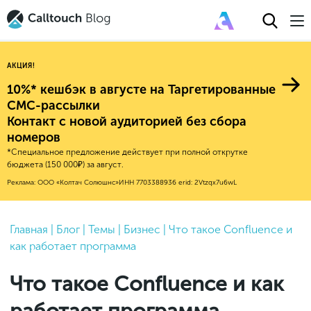
АКЦИЯ!
10%* кешбэк в августе на Таргетированные
СМС-рассылки
Контакт с новой аудиторией без сбора
Авторитейл
номеров
*Специальное предложение действует при полной открутке
2025
Финансы
бюджета (150 000₽) за август.
Новые продукты
Эксплейнеры
2024
Е-коммерс
Реклама: ООО «Колтач Солюшнс»
ИНН 7703388936
erid: 2Vtzqx7u6wL
Индекс здоровья российского
Обновления продуктов Calltouch
2023
Медицина
бизнеса
Привлечение
Конверсия
Обучение работы с инструментами
2022
Главная
|
Блог
|
Темы
|
Бизнес
|
Что такое Confluence и
Недвижимость
Mental Health
Calltouch
как работает программа
Callday
MeetUp
Аналитика
2021
HoReCa
Исследование Out Of Cloud
Вебинары и практикумы
Процессы и управление
2020
Бьюти
Что такое Confluence и как
Финансы и бухгалтерия
2019
Услуги