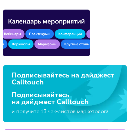
Подписывайтесь на дайджест
Calltouch
Подписывайтесь
на дайджест Calltouch
и получите 13 чек-листов маркетолога