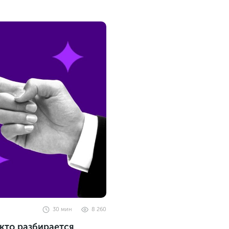
30
мин
8 260
 кто разбирается