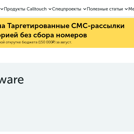
Продукты Calltouch
Спецпроекты
Полезные статьи
Ме
 на Таргетированные СМС-рассылки
орией без сбора номеров
й открутке бюджета (150 000₽) за август.
ware