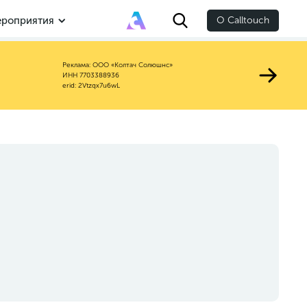
роприятия
О Calltouch
Реклама: ООО «Колтач Солюшнс»
ИНН 7703388936
erid: 2Vtzqx7u6wL