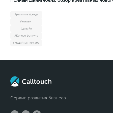
Полный джинглбелз: обзор креативных ново
#развитие бренда
#контент
#дизайн
#Колесо фортуны
#медийная реклама
Сервис развития бизнеса