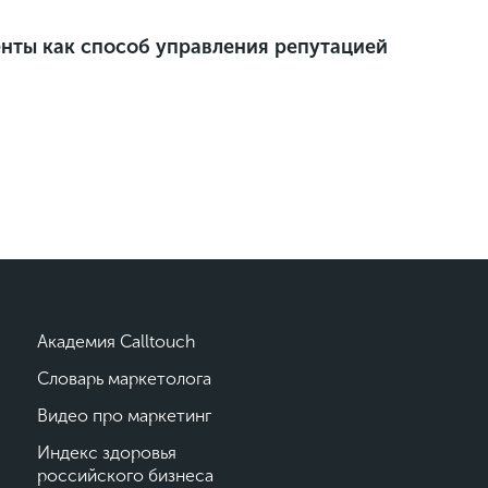
нты как способ управления репутацией
Академия Calltouch
Словарь маркетолога
Видео про маркетинг
Индекс здоровья
российского бизнеса