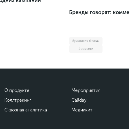
годних кампаний
Бренды говорят: комме
#развитие бренда
#соцсети
О продукте
Мероприятия
Коллтрекинг
Callday
Сквозная аналитика
Медиакит