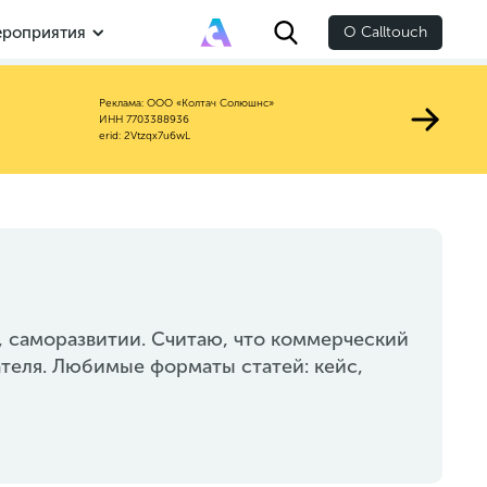
роприятия
О Calltouch
Реклама: ООО «Колтач Солюшнс»
ИНН 7703388936
erid: 2Vtzqx7u6wL
, саморазвитии. Считаю, что коммерческий
ателя. Любимые форматы статей: кейс,