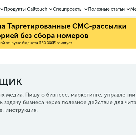
Продукты Calltouch
Спецпроекты
Полезные статьи
Ме
 на Таргетированные СМС-рассылки
орией без сбора номеров
й открутке бюджета (150 000₽) за август.
щик
х медиа. Пишу о бизнесе, маркетинге, управлении
ь задачу бизнеса через полезное действие для чит
е, инструкция.