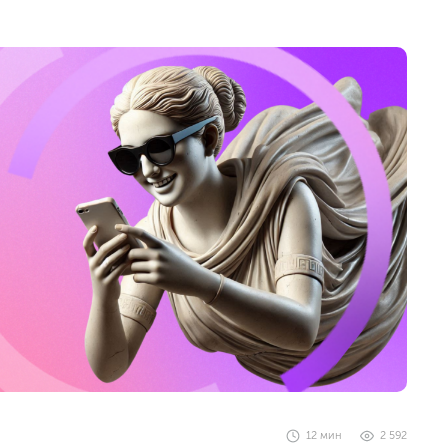
12
мин
2 592